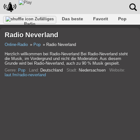
Das beste
Favorit
Pop
Zufälliges
Radio
Verein
Felsen
Retro
Entspannen
Gespräch
Radio Neverland
Rap
Trans
Falk
Jazz
Baby
Klassisch
Online-Radio
Pop
Radio Neverland
Herzlich willkommen bei Radio-Neverland Bei Radio-Neverland steht
die Musik, im Vordergrund und nicht die Moderation. Aus diesem
Grunde wird bei Radio-Neverland, auch zu 90 % Musik gespielt.
Genre:
Pop
Land:
Deutschland
Stadt:
Niedersachsen
Website:
laut.fm/radio-neverland