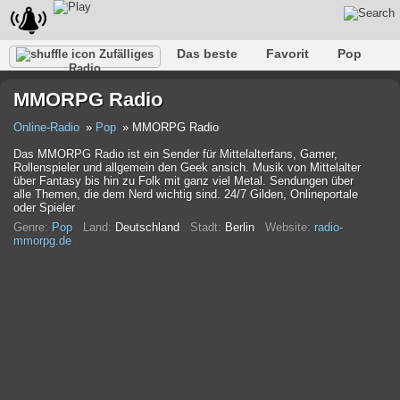
Das beste
Favorit
Pop
Zufälliges
Radio
Verein
Felsen
Retro
Entspannen
Gespräch
MMORPG Radio
Rap
Trans
Falk
Jazz
Baby
Klassisch
Online-Radio
Pop
MMORPG Radio
Das MMORPG Radio ist ein Sender für Mittelalterfans, Gamer,
Rollenspieler und allgemein den Geek ansich. Musik von Mittelalter
über Fantasy bis hin zu Folk mit ganz viel Metal. Sendungen über
alle Themen, die dem Nerd wichtig sind. 24/7 Gilden, Onlineportale
oder Spieler
Genre:
Pop
Land:
Deutschland
Stadt:
Berlin
Website:
radio-
mmorpg.de