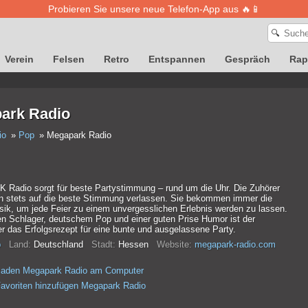
Probieren Sie unsere neue Telefon-App aus 🔥📱
🔍
Verein
Felsen
Retro
Entspannen
Gespräch
Rap
ark Radio
io
Pop
Megapark Radio
adio sorgt für beste Partystimmung – rund um die Uhr. Die Zuhörer
h stets auf die beste Stimmung verlassen. Sie bekommen immer die
usik, um jede Feier zu einem unvergesslichen Erlebnis werden zu lassen.
ten Schlager, deutschem Pop und einer guten Prise Humor ist der
r das Erfolgsrezept für eine bunte und ausgelassene Party.
p
Land:
Deutschland
Stadt:
Hessen
Website:
megapark-radio.com
rladen Megapark Radio am Computer
avoriten hinzufügen Megapark Radio