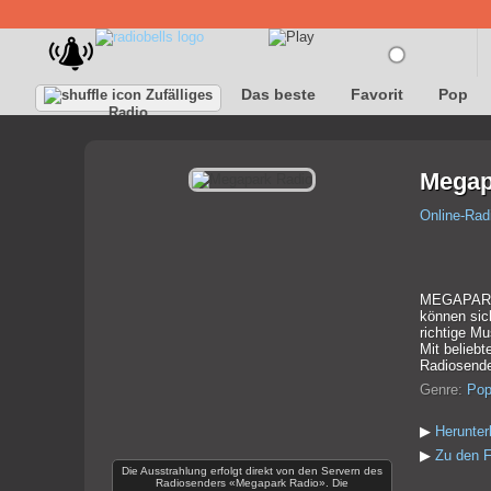
Das beste
Favorit
Pop
Zufälliges
Radio
Megap
Online-Rad
MEGAPARK R
können sic
richtige M
Mit belieb
Radiosende
Genre:
Po
▶
Herunte
▶
Zu den F
Die Ausstrahlung erfolgt direkt von den Servern des
Radiosenders «Megapark Radio». Die