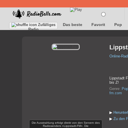
Das beste
Favorit
Pop
Zufälliges
Radio
Lipps
Online-Rad
Lippstadt 
bis Z!
Genre:
Po
fm.com
▶
Herunter
▶
Zu den F
Die Ausstrahlung erfolgt direkt von den Servern des
Radiosenders «Lippstadt-FM». Die