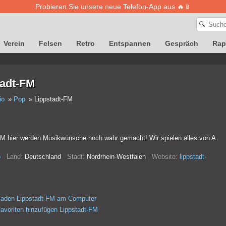
Probieren Sie unsere neue Telefon-App aus 🔥📱
🔍
Verein
Felsen
Retro
Entspannen
Gespräch
Rap
tadt-FM
io
Pop
Lippstadt-FM
FM hier werden Musikwünsche noch wahr gemacht! Wir spielen alles von A
p
Land:
Deutschland
Stadt:
Nordrhein-Westfalen
Website:
lippstadt-
laden Lippstadt-FM am Computer
avoriten hinzufügen Lippstadt-FM