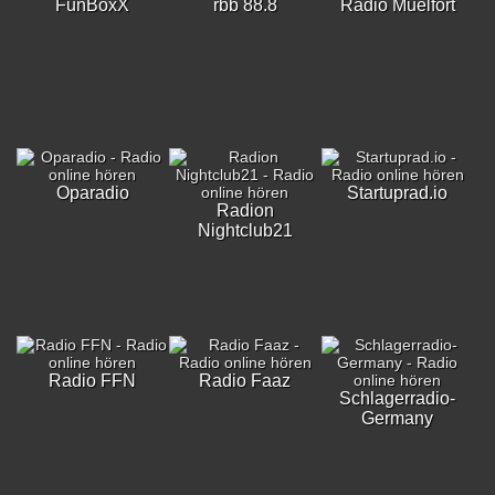
FunBoxX
rbb 88.8
Radio Muelfort
Oparadio
Startuprad.io
Radion
Nightclub21
Radio FFN
Radio Faaz
Schlagerradio-
Germany