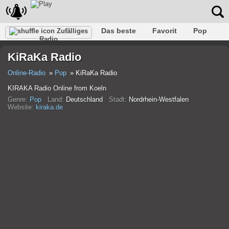
Das beste
Favorit
Pop
Zufälliges
Radio
Verein
Felsen
Retro
Entspannen
Gespräch
KiRaKa Radio
Rap
Trans
Falk
Jazz
Baby
Klassisch
Online-Radio
Pop
KiRaKa Radio
KIRAKA Radio Online from Koeln
Genre:
Pop
Land:
Deutschland
Stadt:
Nordrhein-Westfalen
Website:
kiraka.de