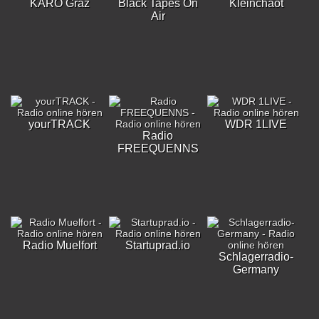
KARO Graz
Black Tapes On
Kleinchaot
Air
yourTRACK
WDR 1LIVE
Radio
FREEQUENNS
Radio Muelfort
Startuprad.io
Schlagerradio-
Germany