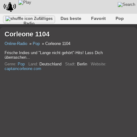
Das beste
Favorit
Pop
Zufälliges
Radio
Verein
Felsen
Retro
Entspannen
Gespräch
Corleone 1104
Rap
Trans
Falk
Jazz
Baby
Klassisch
Online-Radio
Pop
Corleone 1104
Frische Indies und "Lange nicht gehört"-Hits! Lass Dich
überraschen...
Genre:
Pop
Land:
Deutschland
Stadt:
Berlin
Website:
captaincorleone.com