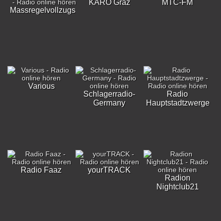
KARO Graz
MTC-FM
Massregelvollzugsklinik
Various
Schlagerradio-
Radio
Germany
Hauptstadtzwerge
Radio Faaz
yourTRACK
Radion
Nightclub21