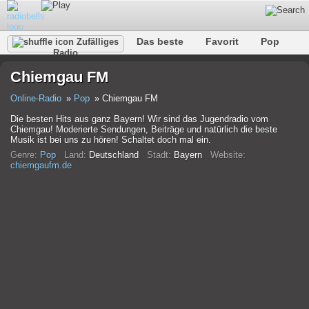
Das beste
Favorit
Pop
Zufälliges
Radio
Verein
Felsen
Retro
Entspannen
Gespräch
Chiemgau FM
Rap
Trans
Falk
Jazz
Baby
Klassisch
Online-Radio
Pop
Chiemgau FM
Die besten Hits aus ganz Bayern! Wir sind das Jugendradio vom
Chiemgau! Moderierte Sendungen, Beiträge und natürlich die beste
Musik ist bei uns zu hören! Schaltet doch mal ein.
Genre:
Pop
Land:
Deutschland
Stadt:
Bayern
Website:
chiemgaufm.de