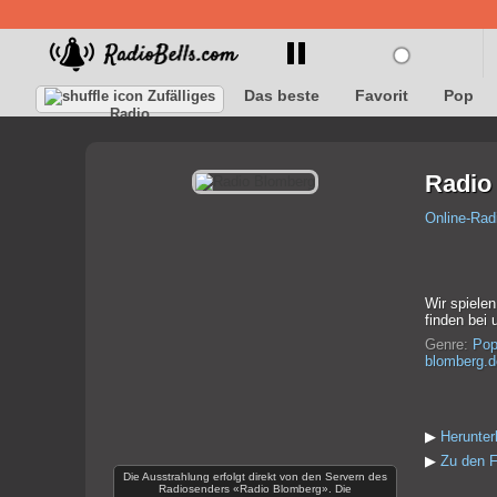
Das beste
Favorit
Pop
Zufälliges
Radio
Radio
Online-Rad
Wir spielen
finden bei 
Genre:
Po
blomberg.d
▶
Herunte
▶
Zu den F
Die Ausstrahlung erfolgt direkt von den Servern des
Radiosenders «Radio Blomberg». Die