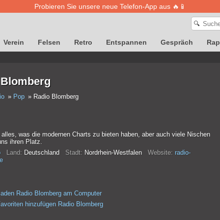
Probieren Sie unsere neue Telefon-App aus 🔥📱
🔍
Verein
Felsen
Retro
Entspannen
Gespräch
Rap
 Blomberg
io
Pop
Radio Blomberg
 alles, was die modernen Charts zu bieten haben, aber auch viele Nischen
uns ihren Platz.
p
Land:
Deutschland
Stadt:
Nordrhein-Westfalen
Website:
radio-
e
rladen Radio Blomberg am Computer
avoriten hinzufügen Radio Blomberg