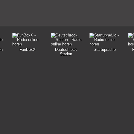
On
FunBoxX
Deutschrock
Startuprad.io
Station