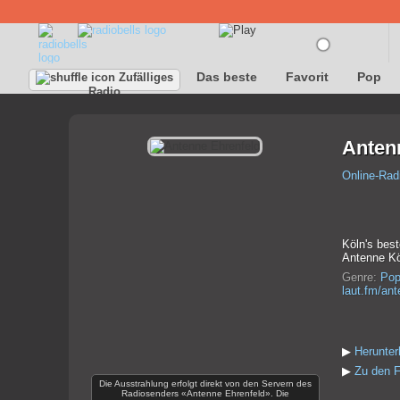
Das beste
Favorit
Pop
Zufälliges
Radio
Anten
Online-Rad
Köln's best
Antenne Köl
Genre:
Po
laut.fm/ant
▶
Herunter
▶
Zu den F
Die Ausstrahlung erfolgt direkt von den Servern des
Radiosenders «Antenne Ehrenfeld». Die