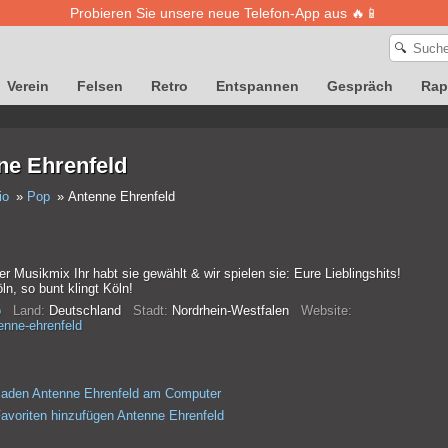
Probieren Sie unsere neue Telefon-App aus 🔥📱
🔍
Verein
Felsen
Retro
Entspannen
Gespräch
Rap
ne Ehrenfeld
io
Pop
Antenne Ehrenfeld
er Musikmix Ihr habt sie gewählt & wir spielen sie: Eure Lieblingshits!
n, so bunt klingt Köln!
p
Land:
Deutschland
Stadt:
Nordrhein-Westfalen
Website:
enne-ehrenfeld
laden Antenne Ehrenfeld am Computer
avoriten hinzufügen Antenne Ehrenfeld