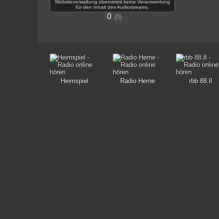
Websiteverwaltung übernimmt keine Verantwortung
für den Inhalt des Audiostreams.
0
0
Heimspiel
Radio Herne
rbb 88.8