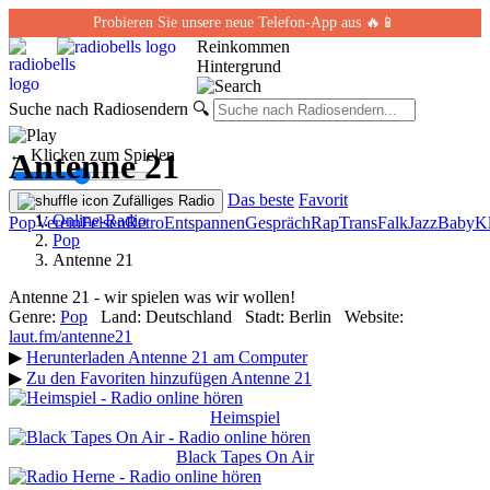
Probieren Sie unsere neue Telefon-App aus 🔥📱
Reinkommen
Hintergrund
Suche nach Radiosendern
🔍
← Klicken zum Spielen
Antenne 21
Das beste
Favorit
Zufälliges Radio
Online-Radio
Pop
Verein
Felsen
Retro
Entspannen
Gespräch
Rap
Trans
Falk
Jazz
Baby
Kl
Pop
Antenne 21
Antenne 21 - wir spielen was wir wollen!
Genre:
Pop
Land:
Deutschland
Stadt:
Berlin
Website:
laut.fm/antenne21
▶
Herunterladen Antenne 21 am Computer
▶
Zu den Favoriten hinzufügen Antenne 21
Heimspiel
Black Tapes On Air