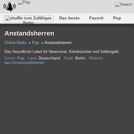
Das beste
Favorit
Pop
Zufälliges
Radio
Verein
Felsen
Retro
Entspannen
Gespräch
Anstandsherren
Rap
Trans
Falk
Jazz
Baby
Klassisch
Online-Radio
Pop
Anstandsherren
Das freundliche Label für Newcomer, Kleinkünstler und Selbstgebl.
Genre:
Pop
Land:
Deutschland
Stadt:
Berlin
Website:
laut.fm/anstandsherren