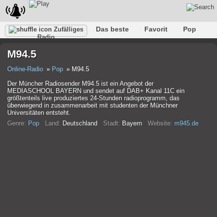
Das beste
Favorit
Pop
Zufälliges
Radio
Verein
Felsen
Retro
Entspannen
Gespräch
M94.5
Rap
Trans
Falk
Jazz
Baby
Klassisch
Online-Radio
Pop
M94.5
Der Müncher Radiosender M94.5 ist ein Angebot der
MEDIASCHOOL BAYERN und sendet auf DAB+ Kanal 11C ein
größtenteils live produziertes 24-Stunden radioprogramm, das
überwiegend in zusammenarbeit mit studenten der Münchner
Universitäten entsteht.
Genre:
Pop
Land:
Deutschland
Stadt:
Bayern
Website:
m945.de