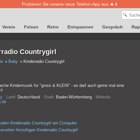
Probieren Sie unsere neue Telefon-App aus 🔥📱
🔍
Verein
Felsen
Retro
Entspannen
Gespräch
Rap
radio Countrygirl
io
Baby
Kinderradio Countrygirl
reche Kindermusik für "gross & KLEIN" - es darf auch gerne mal eine
n!
y
Land:
Deutschland
Stadt:
Baden-Württemberg
Website:
h.de
laden Kinderradio Countrygirl am Computer
avoriten hinzufügen Kinderradio Countrygirl