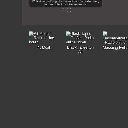
Websiteverwaltung übernimmt keine Verantwortung
für den Inhalt des Audiostreams.
1
1
Pit Mosh
Black Tapes On
Massregelvollz
Air