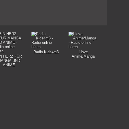
Radio Kids4m3
I love
IN HERZ FÜR
Anime/Manga
MANGA UND
ANIME