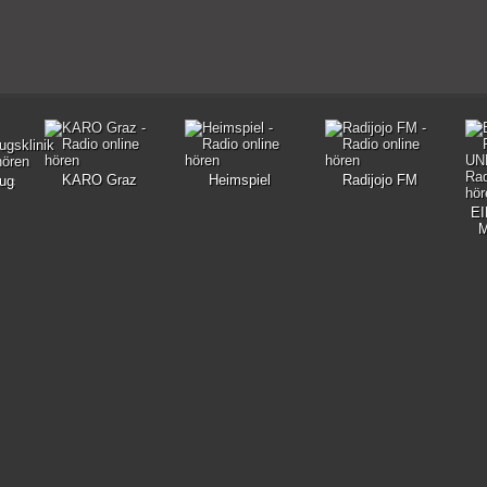
KARO Graz
Heimspiel
Radijojo FM
ugsklinik
E