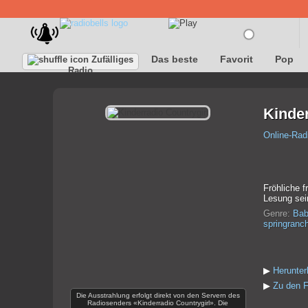
Das beste
Favorit
Pop
Zufälliges
Radio
Kinder
Online-Rad
Fröhliche f
Lesung sei
Genre:
Bab
springranc
▶
Herunter
▶
Zu den F
Die Ausstrahlung erfolgt direkt von den Servern des
Radiosenders «Kinderradio Countrygirl». Die