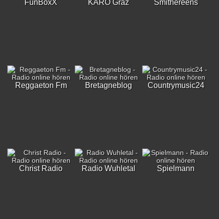
FunBoxX
KARO Graz
Smithereens
Reggaeton Fm
Bretagneblog
Countrymusic24
Christ Radio
Radio Wuhletal
Spielmann