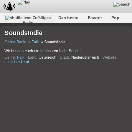
Das beste
Favorit
Pop
Zufälliges
Radio
Verein
Felsen
Retro
Entspannen
Gespräch
SoundsIndie
Rap
Trans
Falk
Jazz
Baby
Klassisch
Online-Radio
Falk
SoundsIndie
Wir bringen euch die schönsten Indie Songs!
Genre:
Falk
Land:
Österreich
Stadt:
Niederösterreich
Website:
soundsindie.at