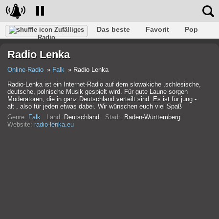
Das beste
Favorit
Pop
Zufälliges
Radio
Verein
Felsen
Retro
Entspannen
Gespräch
Radio Lenka
Rap
Trans
Falk
Jazz
Baby
Klassisch
Online-Radio
Falk
Radio Lenka
Radio-Lenka ist ein Internet-Radio auf dem slowakiche ,schlesische,
deutsche, polnische Musik gespielt wird. Für gute Laune sorgen
Moderatoren, die in ganz Deutschland verteilt sind. Es ist für jung -
alt , also für jeden etwas dabei. Wir wünschen euch viel Spaß
Genre:
Falk
Land:
Deutschland
Stadt:
Baden-Württemberg
Website:
radio-lenka.eu