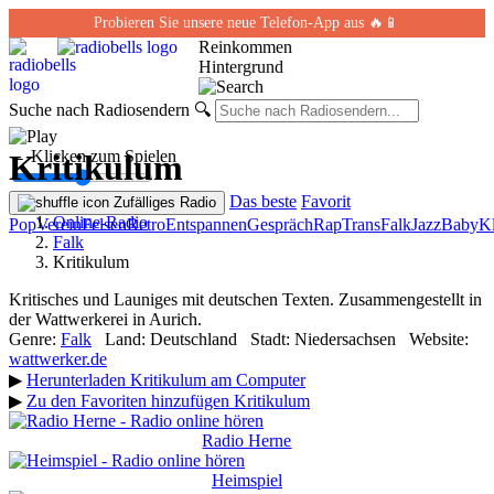
Probieren Sie unsere neue Telefon-App aus 🔥📱
Reinkommen
Hintergrund
Suche nach Radiosendern
🔍
← Klicken zum Spielen
Kritikulum
Das beste
Favorit
Zufälliges Radio
Online-Radio
Pop
Verein
Felsen
Retro
Entspannen
Gespräch
Rap
Trans
Falk
Jazz
Baby
Kl
Falk
Kritikulum
Kritisches und Launiges mit deutschen Texten. Zusammengestellt in
der Wattwerkerei in Aurich.
Genre:
Falk
Land:
Deutschland
Stadt:
Niedersachsen
Website:
wattwerker.de
▶
Herunterladen Kritikulum am Computer
▶
Zu den Favoriten hinzufügen Kritikulum
Radio Herne
Heimspiel