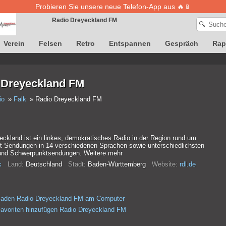
Probieren Sie unsere neue Telefon-App aus 🔥📱
Radio Dreyeckland FM
🔍
Verein
Felsen
Retro
Entspannen
Gespräch
Rap
Die Definition von Songs ist vorübergehend nicht verfügbar
 Dreyeckland FM
io
Falk
Radio Dreyeckland FM
eckland ist ein linkes, demokratisches Radio in der Region rund um
it Sendungen in 14 verschiedenen Sprachen sowie unterschiedlichsten
und Schwerpunktsendungen. Weitere mehr
k
Land:
Deutschland
Stadt:
Baden-Württemberg
Website:
rdl.de
rladen Radio Dreyeckland FM am Computer
avoriten hinzufügen Radio Dreyeckland FM