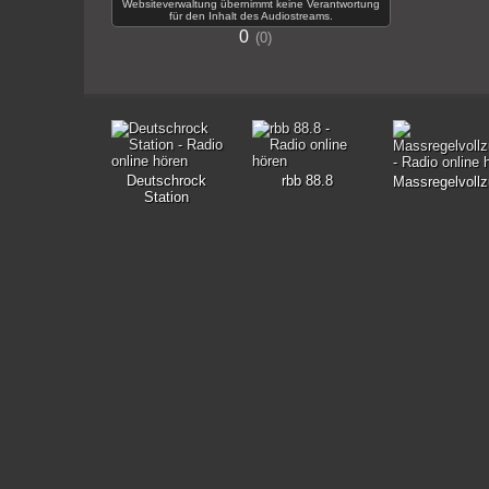
Websiteverwaltung übernimmt keine Verantwortung
für den Inhalt des Audiostreams.
0
0
Deutschrock
rbb 88.8
Massregelvollz
Station