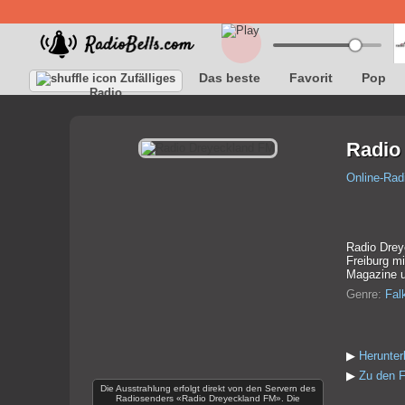
Das beste
Favorit
Pop
Zufälliges
Radio
Radio
Online-Rad
Radio Drey
Freiburg m
Magazine 
Genre:
Fal
▶
Herunte
▶
Zu den F
Die Ausstrahlung erfolgt direkt von den Servern des
Radiosenders «Radio Dreyeckland FM». Die