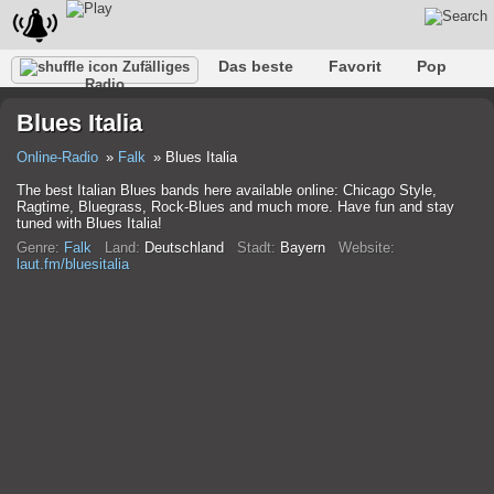
Das beste
Favorit
Pop
Zufälliges
Radio
Verein
Felsen
Retro
Entspannen
Gespräch
Blues Italia
Rap
Trans
Falk
Jazz
Baby
Klassisch
Online-Radio
Falk
Blues Italia
The best Italian Blues bands here available online: Chicago Style,
Ragtime, Bluegrass, Rock-Blues and much more. Have fun and stay
tuned with Blues Italia!
Genre:
Falk
Land:
Deutschland
Stadt:
Bayern
Website:
laut.fm/bluesitalia