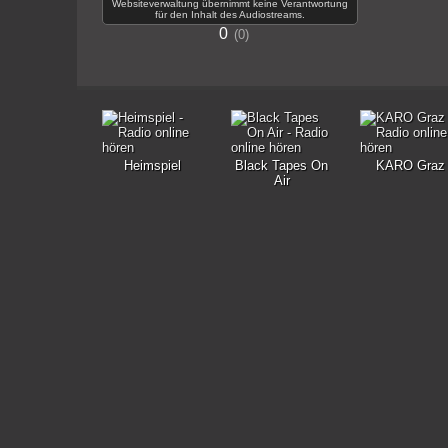
Websiteverwaltung übernimmt keine Verantwortung
für den Inhalt des Audiostreams.
0
0
Heimspiel
Black Tapes On
KARO Graz
Air