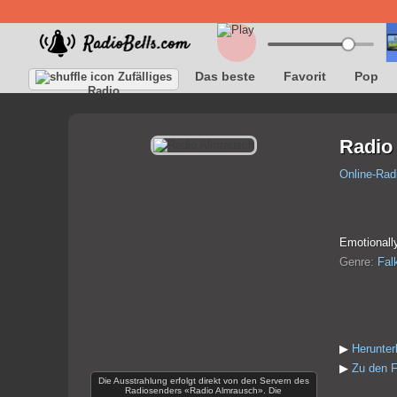
Das beste
Favorit
Pop
Zufälliges
Radio
Radio
Online-Rad
Emotionally
Genre:
Fal
▶
Herunte
▶
Zu den F
Die Ausstrahlung erfolgt direkt von den Servern des
Radiosenders «Radio Almrausch». Die