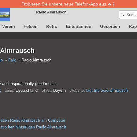
Probieren Sie unsere neue Telefon-App aus 🔥📱
Radio Almrausch
🔍
Verein
Felsen
Retro
Entspannen
Gespräch
Rap
Die Definition von Songs ist vorübergehend nicht verfügbar
 Almrausch
io
Falk
Radio Almrausch
 and inspirationally good music.
k
Land:
Deutschland
Stadt:
Bayern
Website:
laut.fm/radio-almrausch
rladen Radio Almrausch am Computer
avoriten hinzufügen Radio Almrausch