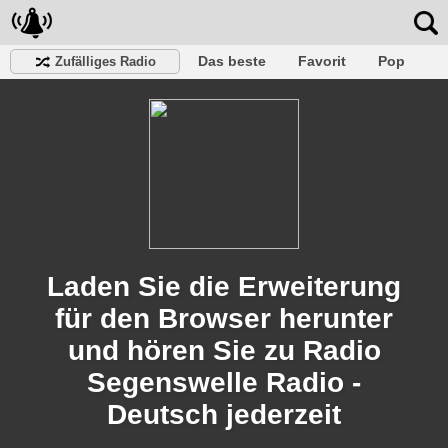
Das beste
Favorit
Pop
Zufälliges Radio
Verein
Felsen
Retro
Entspannen
Gespräch
Rap
Trans
Falk
Jazz
Baby
Klassisch
Laden Sie die Erweiterung
für den Browser herunter
und hören Sie zu Radio
Segenswelle Radio -
Deutsch jederzeit