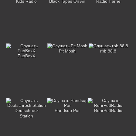
Kids Radio
Black Tapes On Air
Radio Herne
Pit Mosh
rbb 88.8
FunBoxX
Deutschrock
Handsup Pur
RuhrPottRadio
Station