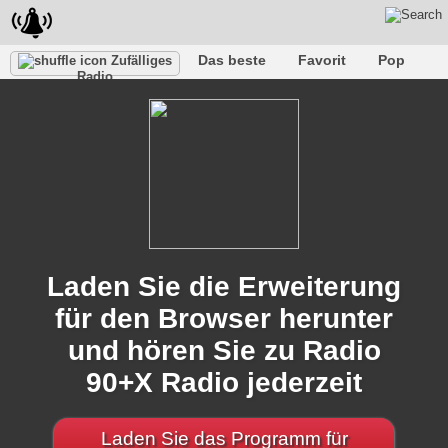
Das beste
Favorit
Pop
Zufälliges
Radio
Verein
Felsen
Retro
Entspannen
Gespräch
Rap
Trans
Falk
Jazz
Baby
Klassisch
Laden Sie die Erweiterung
für den Browser herunter
und hören Sie zu Radio
90+X Radio jederzeit
Laden Sie das Programm für