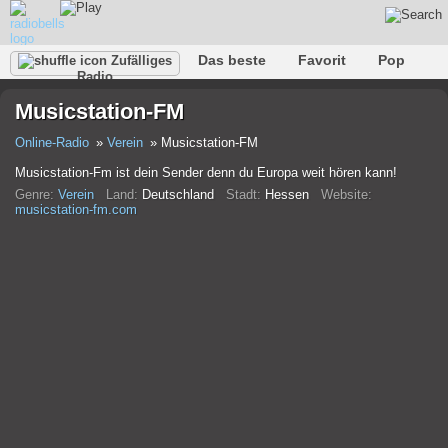
Das beste
Favorit
Pop
Zufälliges
Radio
Verein
Felsen
Retro
Entspannen
Gespräch
Musicstation-FM
Rap
Trans
Falk
Jazz
Baby
Klassisch
Online-Radio
Verein
Musicstation-FM
Musicstation-Fm ist dein Sender denn du Europa weit hören kann!
Genre:
Verein
Land:
Deutschland
Stadt:
Hessen
Website:
musicstation-fm.com