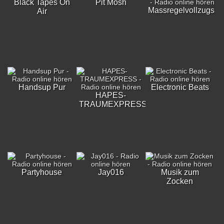
Black Tapes On
Pit Mosh
Massregelvollzugskli
Air
Handsup Pur
Electronic Beats
HAPES-
TRAUMEXPRESS
Partyhouse
Jay016
Musik zum
Zocken