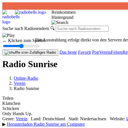
Reinkommen
Hintergrund
Suche nach Radiosendern
🔍
Die Ausstrahlung erfolgt direkt von den Servern d
← Klicken zum Spielen
Das beste
Favorit
Pop
Verein
Felsen
Re
Zufälliges Radio
Radio Sunrise
Online-Radio
Verein
Radio Sunrise
Teilen
Klatschen
Schicken
Only Hands Up.
Genre:
Verein
Land:
Deutschland
Stadt:
Niedersachsen
Website:
▶
Herunterladen Radio Sunrise am Computer