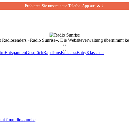
Probieren Sie unsere neue Telefon-App aus 🔥📱
es Radiosenders «Radio Sunrise». Die Websiteverwaltung übernimmt ke
0
0
tro
Entspannen
Gespräch
Rap
Trans
Falk
Jazz
Baby
Klassisch
laut.fm/radio-sunrise