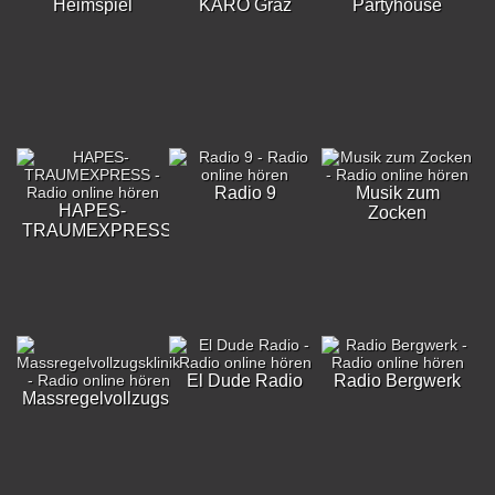
Heimspiel
KARO Graz
Partyhouse
Radio 9
Musik zum
HAPES-
Zocken
TRAUMEXPRESS
El Dude Radio
Radio Bergwerk
Massregelvollzugsklinik