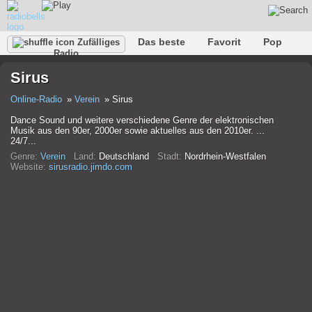
Das beste
Favorit
Pop
Zufälliges
Radio
Verein
Felsen
Retro
Entspannen
Gespräch
Sirus
Rap
Trans
Falk
Jazz
Baby
Klassisch
Online-Radio
Verein
Sirus
Dance Sound und weitere verschiedene Genre der elektronischen
Musik aus den 90er, 2000er sowie aktuelles aus den 2010er. ...
24/7...
Genre:
Verein
Land:
Deutschland
Stadt:
Nordrhein-Westfalen
Website:
sirusradio.jimdo.com