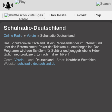
Das beste
Favorit
Pop
Zufälliges
Radio
Verein
Felsen
Retro
Entspannen
Gespräch
Schulradio-Deutschland
Rap
Trans
Falk
Jazz
Baby
Klassisch
Online-Radio
Verein
Schulradio-Deutschland
Das Schulradio-Deutschland ist ein Radiosender der im Internet und
über das Entertainment-Paket der Telekom zu empfangen ist. Das
Programm wird von Schülern für Schüler und junggebliebene Hörer
täglich neu produziert. Einfach mal reinhören!
Genre:
Verein
Land:
Deutschland
Stadt:
Nordrhein-Westfalen
Website:
schulradio-deutschland.de