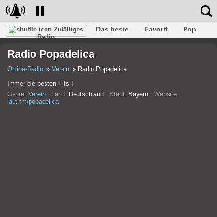
Das beste
Favorit
Pop
Zufälliges
Radio
Verein
Felsen
Retro
Entspannen
Gespräch
Radio Popadelica
Rap
Trans
Falk
Jazz
Baby
Klassisch
Online-Radio
Verein
Radio Popadelica
Immer die besten Hits !
Genre:
Verein
Land:
Deutschland
Stadt:
Bayern
Website:
laut.fm/popadelica