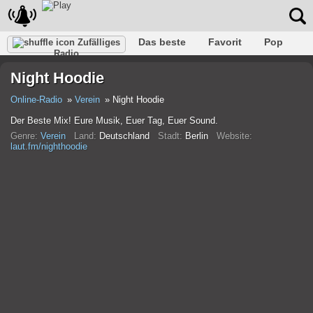
Das beste
Favorit
Pop
Zufälliges
Radio
Verein
Felsen
Retro
Entspannen
Gespräch
Night Hoodie
Rap
Trans
Falk
Jazz
Baby
Klassisch
Online-Radio
Verein
Night Hoodie
Der Beste Mix! Eure Musik, Euer Tag, Euer Sound.
Genre:
Verein
Land:
Deutschland
Stadt:
Berlin
Website:
laut.fm/nighthoodie