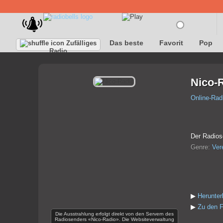
Das beste
Favorit
Pop
Zufälliges
Radio
Nico-
Online-Rad
Der Radiose
Genre:
Ver
▶
Herunter
▶
Zu den F
Die Ausstrahlung erfolgt direkt von den Servern des
Radiosenders «Nico-Radio». Die Websiteverwaltung