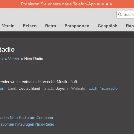
Probieren Sie unsere neue Telefon-App aus 🔥📱
🔍
Verein
Felsen
Retro
Entspannen
Gespräch
Rap
Radio
io
Verein
Nico-Radio
nder wo ihr entscheidet was für Musik Läuft.
ein
Land:
Deutschland
Stadt:
Bayern
Website:
laut.fm/nico-radio
laden Nico-Radio am Computer
avoriten hinzufügen Nico-Radio