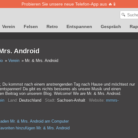
Probieren Sie unsere neue Telefon-App aus 🔥📱
🔍
Verein
Felsen
Retro
Entspannen
Gespräch
Rap
Mrs. Android
io
Verein
Mr. & Mrs. Android
vor, Du kommst nach einem anstrengenden Tag nach Hause und möchtest nur
 entspannen! Da gibt es nichts besseres als unsere Musik und einen
ten Beitrag von unserem Blog. Welcome! We are Mr. & Mrs. Android.
ein
Land:
Deutschland
Stadt:
Sachsen-Anhalt
Website:
mrmrs-
laden Mr. & Mrs. Android am Computer
avoriten hinzufügen Mr. & Mrs. Android