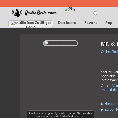
Das beste
Favorit
Pop
Zufälliges
Radio
Mr. & 
Online-Rad
Stell dir 
noch eins,
interessan
Genre:
Ver
android.de
▶
Herunter
▶
Zu den F
Die Ausstrahlung erfolgt direkt von den Servern des
Radiosenders «Mr. & Mrs. Android». Die