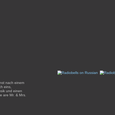
mmst nach einem
h eins,
usik und einen
e are Mr. & Mrs.