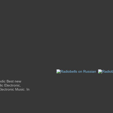
odic Best new
c Electronic,
lectronic Music. In