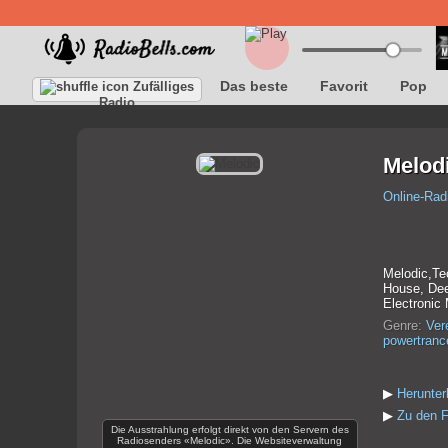
Das beste
Favorit
Pop
Zufälliges
Radio
Melod
Online-Rad
Melodic,Te
House, Dee
Electronic 
Genre:
Ver
powertranc
▶
Herunter
▶
Zu den F
Die Ausstrahlung erfolgt direkt von den Servern des
Radiosenders «Melodic». Die Websiteverwaltung