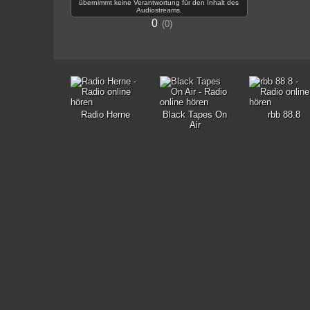
übernimmt keine Verantwortung für den Inhalt des
Audiostreams.
0
0
Radio Herne
Black Tapes On
rbb 88.8
Air