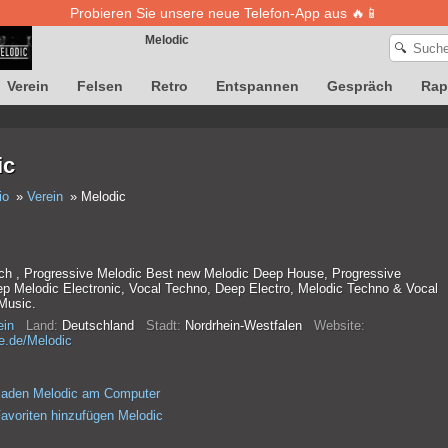
Probieren Sie unsere neue Telefon-App aus 🔥📱
Melodic
🔍
Verein
Felsen
Retro
Entspannen
Gespräch
Rap
Die Definition von Songs ist vorübergehend nicht verfügbar
ic
io
Verein
Melodic
ch , Progressive Melodic Best new Melodic Deep House, Progressive
p Melodic Electronic, Vocal Techno, Deep Electro, Melodic Techno & Vocal
Music.
ein
Land:
Deutschland
Stadt:
Nordrhein-Westfalen
Website:
e.de/Melodic
laden Melodic am Computer
avoriten hinzufügen Melodic