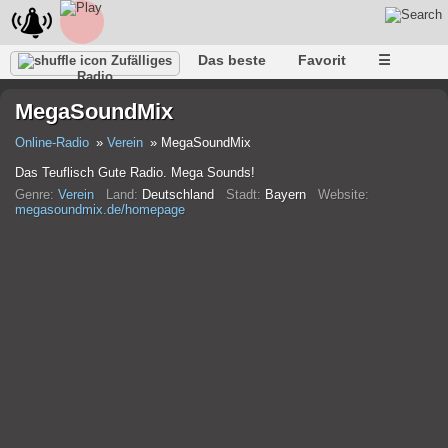
Das beste
Favorit
☰
Zufälliges
Radio
MegaSoundMix
Online-Radio
Verein
MegaSoundMix
Das Teuflisch Gute Radio. Mega Sounds!
Genre:
Verein
Land:
Deutschland
Stadt:
Bayern
Website:
megasoundmix.de/homepage