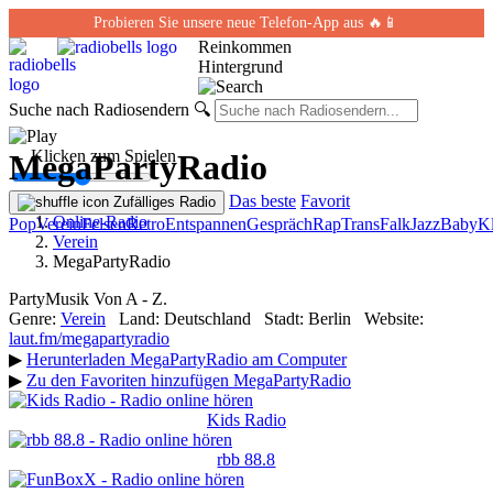
Probieren Sie unsere neue Telefon-App aus 🔥📱
Reinkommen
Hintergrund
Suche nach Radiosendern
🔍
← Klicken zum Spielen
MegaPartyRadio
Das beste
Favorit
Zufälliges Radio
Online-Radio
Pop
Verein
Felsen
Retro
Entspannen
Gespräch
Rap
Trans
Falk
Jazz
Baby
Kl
Verein
MegaPartyRadio
PartyMusik Von A - Z.
Genre:
Verein
Land:
Deutschland
Stadt:
Berlin
Website:
laut.fm/megapartyradio
▶
Herunterladen MegaPartyRadio am Computer
▶
Zu den Favoriten hinzufügen MegaPartyRadio
Kids Radio
rbb 88.8