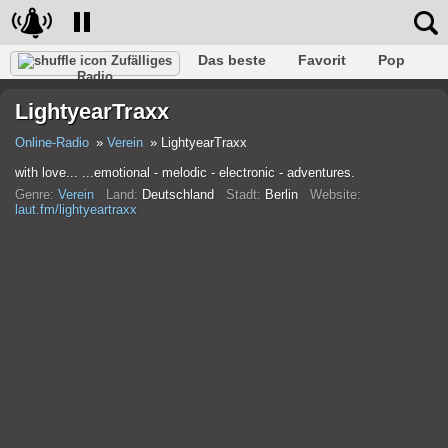
Das beste
Favorit
Pop
Zufälliges
Radio
Verein
Felsen
Retro
Entspannen
Gespräch
LightyearTraxx
Rap
Trans
Falk
Jazz
Baby
Klassisch
Online-Radio
Verein
LightyearTraxx
with love... ...emotional - melodic - electronic - adventures.
Genre:
Verein
Land:
Deutschland
Stadt:
Berlin
Website:
laut.fm/lightyeartraxx