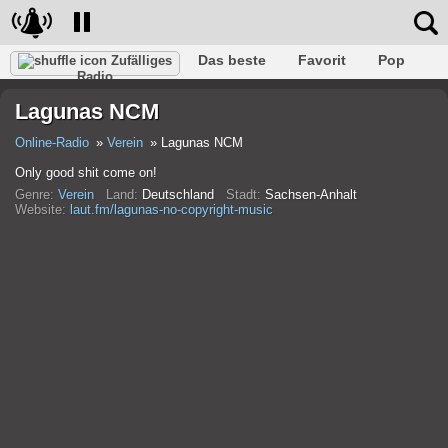
Das beste
Favorit
Pop
Zufälliges
Radio
Verein
Felsen
Retro
Entspannen
Gespräch
Lagunas NCM
Rap
Trans
Falk
Jazz
Baby
Klassisch
Online-Radio
Verein
Lagunas NCM
Only good shit come on!
Genre:
Verein
Land:
Deutschland
Stadt:
Sachsen-Anhalt
Website:
laut.fm/lagunas-no-copyright-music