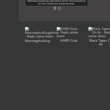
Websiteverwaltung übernimmt keine Verantwortung
für den Inhalt des Audiostreams.
0
0
KARO Graz
Black Tapes 
Massregelvollzugsklinik
Air