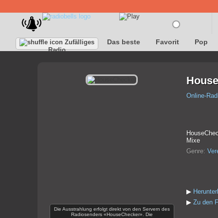
Das beste
Favorit
Pop
Zufälliges
Radio
House
Online-Rad
HouseCheck
Mixe
Genre:
Ver
▶
Herunte
▶
Zu den F
Die Ausstrahlung erfolgt direkt von den Servern des
Radiosenders «HouseChecker». Die