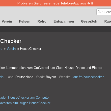
Probieren Sie unsere neue Telefon-App aus 🔥📱
🔍
Verein
Felsen
Retro
Entspannen
Gespräch
Rap
Checker
io
Verein
HouseChecker
er kümmert sich zum Größtenteil um Club, House, Dance und Electro-
ein
Land:
Deutschland
Stadt:
Bayern
Website:
laut.fm/housechecker
rladen HouseChecker am Computer
avoriten hinzufügen HouseChecker