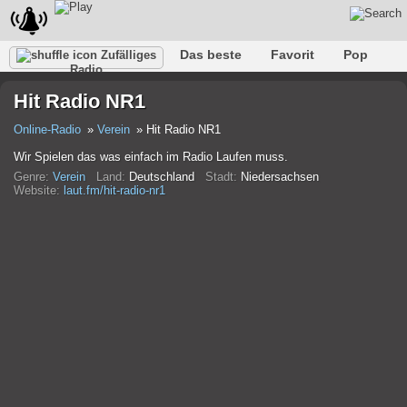
Das beste
Favorit
Pop
Zufälliges
Radio
Verein
Felsen
Retro
Entspannen
Gespräch
Hit Radio NR1
Rap
Trans
Falk
Jazz
Baby
Klassisch
Online-Radio
Verein
Hit Radio NR1
Wir Spielen das was einfach im Radio Laufen muss.
Genre:
Verein
Land:
Deutschland
Stadt:
Niedersachsen
Website:
laut.fm/hit-radio-nr1