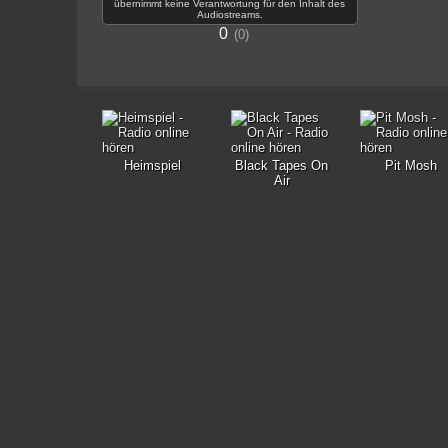
übernimmt keine Verantwortung für den Inhalt des
Audiostreams.
0
0
Heimspiel
Black Tapes On
Pit Mosh
Air