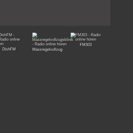
FM303
DishFM
Massregelvollzugsklinik