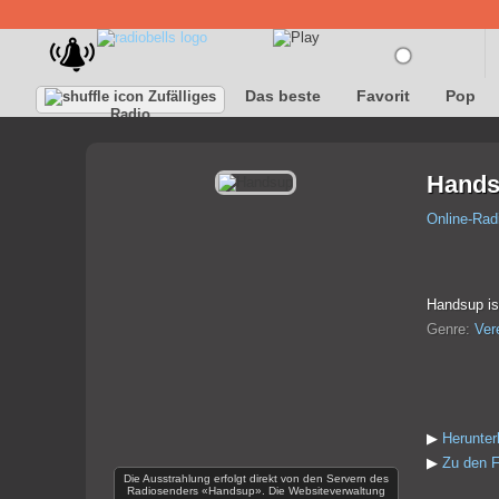
Das beste
Favorit
Pop
Zufälliges
Radio
Hand
Online-Rad
Handsup ist
Genre:
Ver
▶
Herunte
▶
Zu den F
Die Ausstrahlung erfolgt direkt von den Servern des
Radiosenders «Handsup». Die Websiteverwaltung