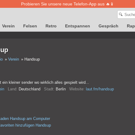
Probieren Sie unsere neue Telefon-App aus 🔥📱
🔍
Verein
Felsen
Retro
Entspannen
Gespräch
Rap
sup
io
Verein
Handsup
 ein kleiner sender wo wirklich alles gespielt wird...
ein
Land:
Deutschland
Stadt:
Berlin
Website:
laut.fm/handsup
rladen Handsup am Computer
avoriten hinzufügen Handsup