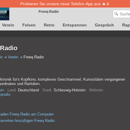
Probieren Sie unsere neue Telefon-App aus 🔥📱
Freeq Radio
🔍
Verein
Felsen
Retro
Entspannen
Gespräch
Rap
Die Definition von Songs ist vorübergehend nicht verfügbar
 Radio
io
Verein
Freeq Radio
ektronik für's Kopfkino, komplexes Geschrammel, Kuriositäten vergangener
ordinäres und Raritäten.
ein
Land:
Deutschland
Stadt:
Schleswig-Holstein
Website:
eqradio
laden Freeq Radio am Computer
avoriten hinzufügen Freeq Radio