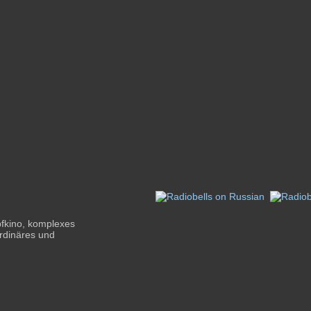
pfkino, komplexes
rdinäres und