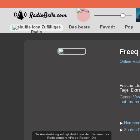
Das beste
Favorit
Pop
Zufälliges
Radio
Freeq
Online-Rad
Frische El
Tage, Extra
Genre:
Ver
laut.fm/fre
▶
Herunter
▶
Zu den F
Die Ausstrahlung erfolgt direkt von den Servern des
Radiosenders «Freeq Radio». Die