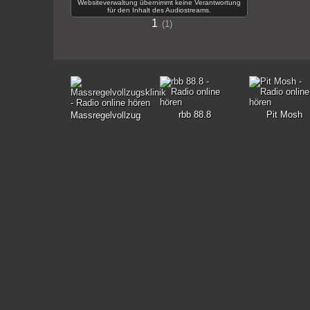
Websiteverwaltung übernimmt keine Verantwortung
für den Inhalt des Audiostreams.
1
1
rbb 88.8
Pit Mosh
Massregelvollzugsklinik