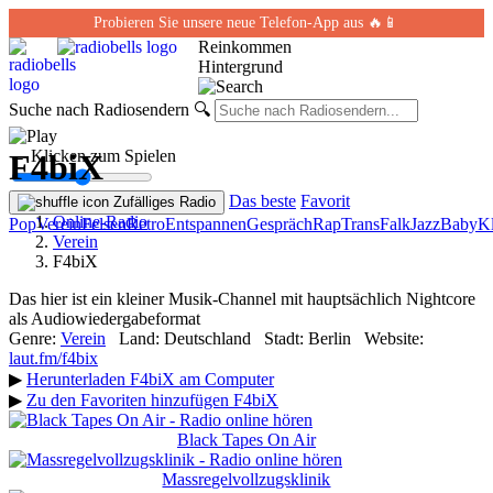
Probieren Sie unsere neue Telefon-App aus 🔥📱
Reinkommen
Hintergrund
Suche nach Radiosendern
🔍
← Klicken zum Spielen
F4biX
Das beste
Favorit
Zufälliges Radio
Online-Radio
Pop
Verein
Felsen
Retro
Entspannen
Gespräch
Rap
Trans
Falk
Jazz
Baby
Kl
Verein
F4biX
Das hier ist ein kleiner Musik-Channel mit hauptsächlich Nightcore
als Audiowiedergabeformat
Genre:
Verein
Land:
Deutschland
Stadt:
Berlin
Website:
laut.fm/f4bix
▶
Herunterladen F4biX am Computer
▶
Zu den Favoriten hinzufügen F4biX
Black Tapes On Air
Massregelvollzugsklinik