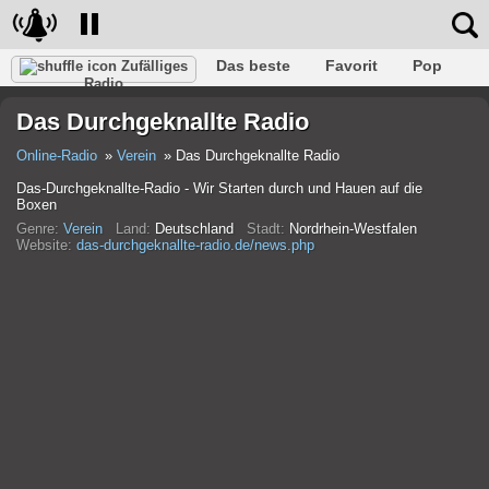
Das beste
Favorit
Pop
Zufälliges
Radio
Verein
Felsen
Retro
Entspannen
Gespräch
Das Durchgeknallte Radio
Rap
Trans
Falk
Jazz
Baby
Klassisch
Online-Radio
Verein
Das Durchgeknallte Radio
Das-Durchgeknallte-Radio - Wir Starten durch und Hauen auf die
Boxen
Genre:
Verein
Land:
Deutschland
Stadt:
Nordrhein-Westfalen
Website:
das-durchgeknallte-radio.de/news.php