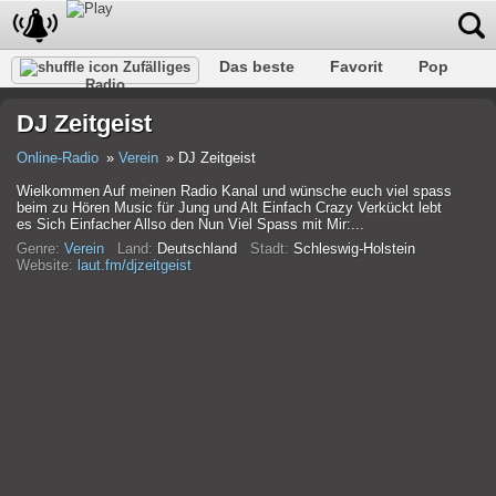
Das beste
Favorit
Pop
Zufälliges
Radio
Verein
Felsen
Retro
Entspannen
Gespräch
DJ Zeitgeist
Rap
Trans
Falk
Jazz
Baby
Klassisch
Online-Radio
Verein
DJ Zeitgeist
Wielkommen Auf meinen Radio Kanal und wünsche euch viel spass
beim zu Hören Music für Jung und Alt Einfach Crazy Verkückt lebt
es Sich Einfacher Allso den Nun Viel Spass mit Mir:...
Genre:
Verein
Land:
Deutschland
Stadt:
Schleswig-Holstein
Website:
laut.fm/djzeitgeist