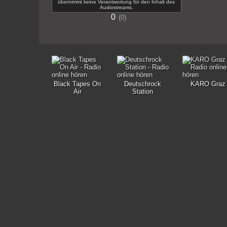
übernimmt keine Verantwortung für den Inhalt des
Audiostreams.
0
0
Black Tapes On
Deutschrock
KARO Graz
Air
Station