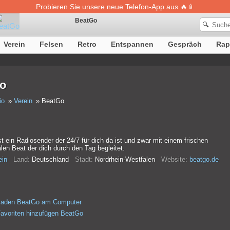
Probieren Sie unsere neue Telefon-App aus 🔥📱
BeatGo
🔍
Verein
Felsen
Retro
Entspannen
Gespräch
Rap
Die Definition von Songs ist vorübergehend nicht verfügbar
o
io
Verein
BeatGo
t ein Radiosender der 24/7 für dich da ist und zwar mit einem frischen
alen Beat der dich durch den Tag begleitet.
ein
Land:
Deutschland
Stadt:
Nordrhein-Westfalen
Website:
beatgo.de
rladen BeatGo am Computer
avoriten hinzufügen BeatGo