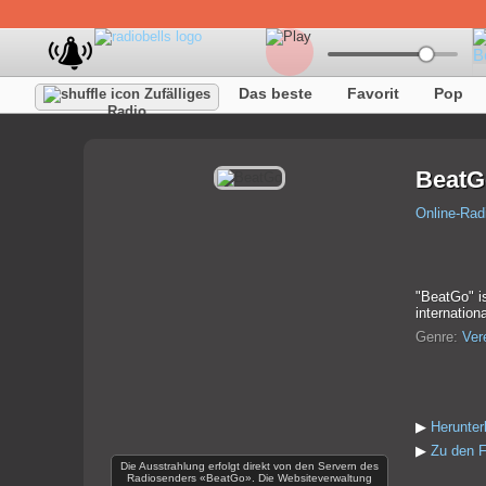
Das beste
Favorit
Pop
Zufälliges
Radio
BeatG
Online-Rad
"BeatGo" is
internation
Genre:
Ver
▶
Herunte
▶
Zu den F
Die Ausstrahlung erfolgt direkt von den Servern des
Radiosenders «BeatGo». Die Websiteverwaltung