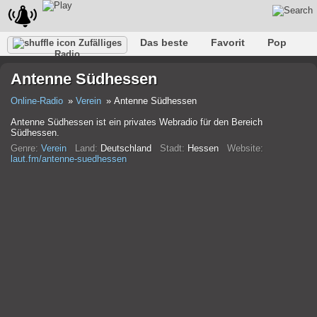
Das beste
Favorit
Pop
Zufälliges
Radio
Verein
Felsen
Retro
Entspannen
Gespräch
Antenne Südhessen
Rap
Trans
Falk
Jazz
Baby
Klassisch
Online-Radio
Verein
Antenne Südhessen
Antenne Südhessen ist ein privates Webradio für den Bereich
Südhessen.
Genre:
Verein
Land:
Deutschland
Stadt:
Hessen
Website:
laut.fm/antenne-suedhessen