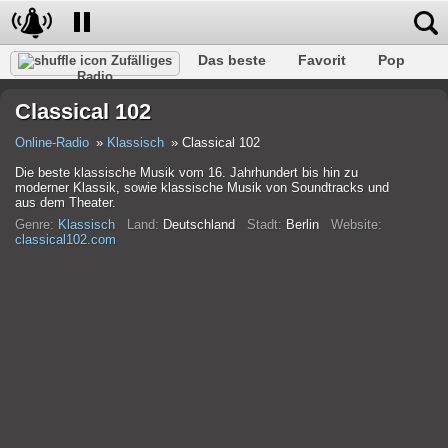
Das beste
Favorit
Pop
Zufälliges
Radio
Verein
Felsen
Retro
Entspannen
Gespräch
Classical 102
Rap
Trans
Falk
Jazz
Baby
Klassisch
Online-Radio
Klassisch
Classical 102
Die beste klassische Musik vom 16. Jahrhundert bis hin zu
moderner Klassik, sowie klassische Musik von Soundtracks und
aus dem Theater.
Genre:
Klassisch
Land:
Deutschland
Stadt:
Berlin
Website:
classical102.com