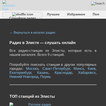
Лучшее
Избранное
Поп
Случайное радио
Клубное
Рок
Ретро
Шансон
Релакс
Разговорное
Рэп
Транс
Дип-хаус
Фолк
Джаз
Детское
Классическое
← Вернуться в каталог радио
Радио в Элисте — cлушать онлайн
Все радио-станции из Элисты, которые есть в
нашем каталоге. Всего 9 станций.
Попробуйте поискать станции в других популярных
городах:
Москва
,
Санкт-Петербург
,
Минск
,
Киев
,
Екатеринбург
,
Казань
,
Краснодар
,
Хабаровск
,
Нижний Новгород
,
Пермь
ТОП станций из Элисты
Русское радио