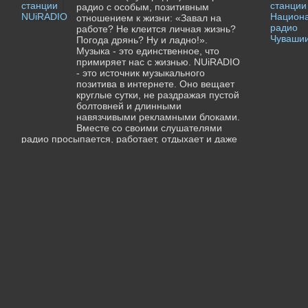
радио с особым, позитивным
отношением к жизни: «Завал на
работе? Не клеится личная жизнь?
Погода дрянь? Ну и ладно!».
Музыка - это единственное, что
примиряет нас с жизнью. NUiRADIO
- это источник музыкального
позитива в интернете. Оно вещает
круглые сутки, не раздражая пустой
болтовней и длинными
навязчивыми рекламными блоками.
Вместе со своими слушателями
радио просыпается, работает, отдыхает и даже
спит. Ищите отличный фон для кафе, магазина
и офиса? Считайте, что уже нашли!