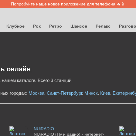
Попробуйте наше новое приложение для телефона 🔥📱
Клубное
Рок
Ретро
Шансон
Релакс
Разгов
ть онлайн
 нашем каталоге. Всего 3 станций.
рных городах:
Москва
,
Санкт-Петербург
,
Минск
,
Киев
,
Екатеринбу
NUiRADIO
NUiRADIO (Ну и радио) - интернет-