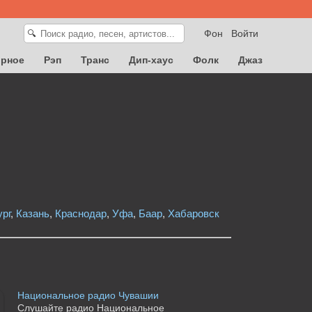
Фон
Войти
🔍
орное
Рэп
Транс
Дип-хаус
Фолк
Джаз
рг
,
Казань
,
Краснодар
,
Уфа
,
Баар
,
Хабаровск
Национальное радио Чувашии
Слушайте радио Национальное