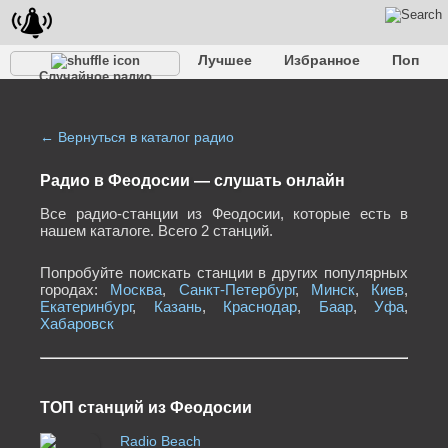
Лучшее
Избранное
Поп
Случайное радио
Клубное
Рок
Ретро
Шансон
Релакс
Разговорное
Рэп
Транс
Дип-хаус
Фолк
Джаз
Детское
Классическое
← Вернуться в каталог радио
Радио в Феодосии — cлушать онлайн
Все радио-станции из Феодосии, которые есть в
нашем каталоге. Всего 2 станций.
Попробуйте поискать станции в других популярных
городах:
Москва
,
Санкт-Петербург
,
Минск
,
Киев
,
Екатеринбург
,
Казань
,
Краснодар
,
Баар
,
Уфа
,
Хабаровск
ТОП станций из Феодосии
Radio Beach