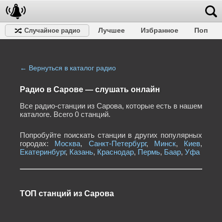
Лучшее
Избранное
Поп
Случайное радио
Клубное
Рок
Ретро
Шансон
Релакс
Разговорное
Рэп
Транс
Дип-хаус
Фолк
Джаз
Детское
Классическое
← Вернуться в каталог радио
Радио в Сарове — cлушать онлайн
Все радио-станции из Сарова, которые есть в нашем
каталоге. Всего 0 станций.
Попробуйте поискать станции в других популярных
городах:
Москва
,
Санкт-Петербург
,
Минск
,
Киев
,
Екатеринбург
,
Казань
,
Краснодар
,
Пермь
,
Баар
,
Уфа
ТОП станций из Сарова