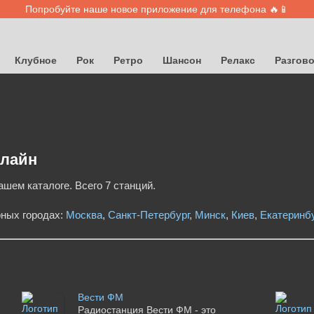
Попробуйте наше новое приложение для телефона 🔥📱
Клубное
Рок
Ретро
Шансон
Релакс
Разгов
нлайн
ашем каталоге. Всего 7 станций.
рных городах:
Москва
,
Санкт-Петербург
,
Минск
,
Киев
,
Екатеринбу
Вести ФМ
Радиостанция Вести ФМ - это