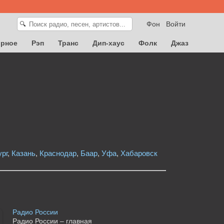
Фон
Войти
🔍
орное
Рэп
Транс
Дип-хаус
Фолк
Джаз
рг
,
Казань
,
Краснодар
,
Баар
,
Уфа
,
Хабаровск
Радио России
Радио России – главная